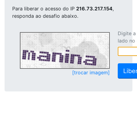
Para liberar o acesso
do IP
216.73.217.154
,
responda ao desafio abaixo.
Digite 
lado no
[trocar imagem]