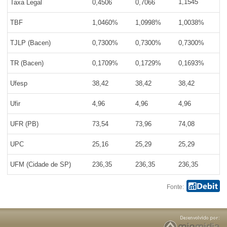
1,1545
Taxa Legal
0,4506
0,7066
TBF
1,0460%
1,0998%
1,0038%
TJLP (Bacen)
0,7300%
0,7300%
0,7300%
TR (Bacen)
0,1709%
0,1729%
0,1693%
Ufesp
38,42
38,42
38,42
Ufir
4,96
4,96
4,96
UFR (PB)
73,54
73,96
74,08
UPC
25,16
25,29
25,29
UFM (Cidade de SP)
236,35
236,35
236,35
Fonte: