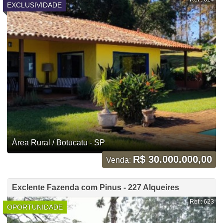
EXCLUSIVIDADE
Área Rural / Botucatu - SP
R$ 30.000.000,00
Venda:
Exclente Fazenda com Pinus - 227 Alqueires
Ref.: 623
OPORTUNIDADE